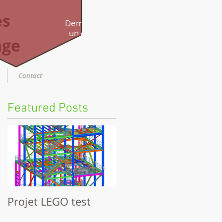
es
Demandez
un devis,
age
posez une
question
...
Contact
Featured Posts
Projet LEGO test